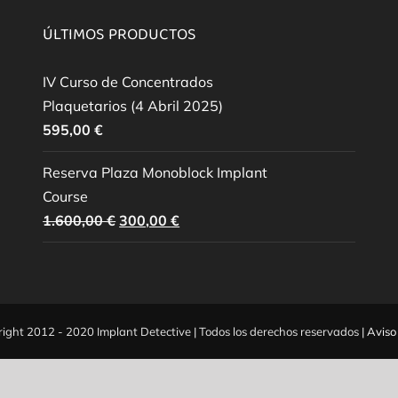
ÚLTIMOS PRODUCTOS
IV Curso de Concentrados
Plaquetarios (4 Abril 2025)
595,00
€
Reserva Plaza Monoblock Implant
Course
El
El
1.600,00
€
300,00
€
precio
precio
original
actual
era:
es:
1.600,00 €.
300,00 €.
ight 2012 - 2020 Implant Detective | Todos los derechos reservados |
Aviso