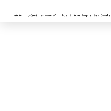
Saltar
al
Inicio
¿Qué hacemos?
Identificar Implantes Denta
contenido