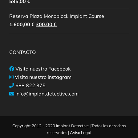
595,00
€
Reserva Plaza Monoblock Implant Course
El
El
1.600,00
€
300,00
€
precio
precio
original
actual
era:
es:
CONTACTO
1.600,00 €.
300,00 €.
Visita nuestro Facebook
Visita nuestro instagram
688 822 375
info@implantdetective.com
Copyright 2012 - 2020 Implant Detective | Todos los derechos
reservados |
Aviso Legal