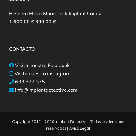
Reserva Plaza Monoblock Implant Course
El
El
1.600,00
€
300,00
€
precio
precio
original
actual
era:
es:
CONTACTO
1.600,00 €.
300,00 €.
Visita nuestro Facebook
Visita nuestro instagram
688 822 375
info@implantdetective.com
Copyright 2012 - 2020 Implant Detective | Todos los derechos
reservados |
Aviso Legal