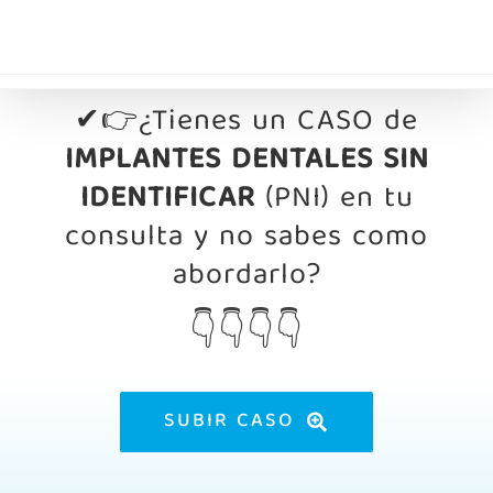
Saltar
al
contenido
✔👉¿Tienes un CASO de
IMPLANTES DENTALES SIN
IDENTIFICAR
(PNI) en tu
consulta y no sabes como
abordarlo?
👇👇👇👇
SUBIR CASO