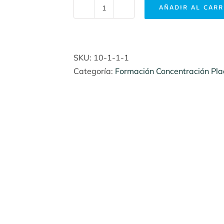
AÑADIR AL CARR
IV
Curso
de
Concentrados
SKU:
10-1-1-1
Plaquetarios
Categoría:
Formación Concentración Pla
(4
Abril
2025)
cantidad