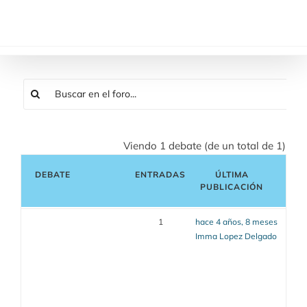
Saltar
al
contenido
Viendo 1 debate (de un total de 1)
DEBATE
ENTRADAS
ÚLTIMA
PUBLICACIÓN
1
hace 4 años, 8 meses
Imma Lopez Delgado