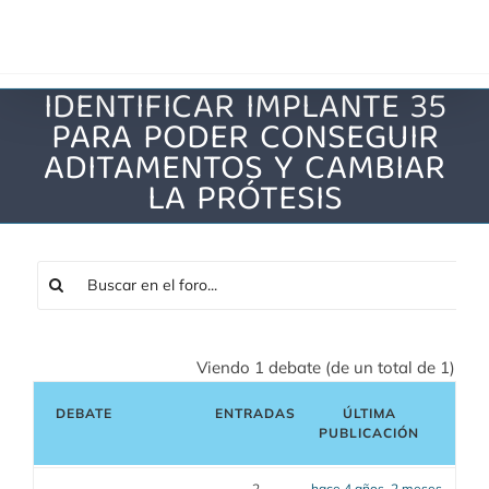
Saltar
al
contenido
IDENTIFICAR IMPLANTE 35
PARA PODER CONSEGUIR
ADITAMENTOS Y CAMBIAR
LA PRÓTESIS
Viendo 1 debate (de un total de 1)
DEBATE
ENTRADAS
ÚLTIMA
PUBLICACIÓN
2
hace 4 años, 2 meses