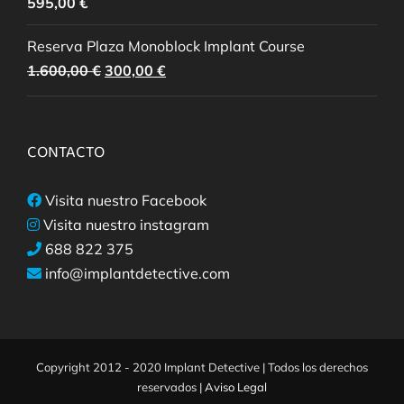
595,00
€
Reserva Plaza Monoblock Implant Course
El
El
1.600,00
€
300,00
€
precio
precio
original
actual
era:
es:
CONTACTO
1.600,00 €.
300,00 €.
Visita nuestro Facebook
Visita nuestro instagram
688 822 375
info@implantdetective.com
Copyright 2012 - 2020 Implant Detective | Todos los derechos
reservados |
Aviso Legal