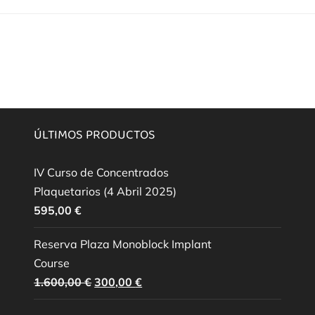
ÚLTIMOS PRODUCTOS
IV Curso de Concentrados
Plaquetarios (4 Abril 2025)
595,00
€
Reserva Plaza Monoblock Implant
Course
El
El
1.600,00
€
300,00
€
precio
precio