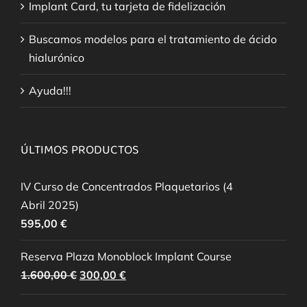
Implant Card, tu tarjeta de fidelización
Buscamos modelos para el tratamiento de ácido
hialurónico
Ayuda!!!
ÚLTIMOS PRODUCTOS
IV Curso de Concentrados Plaquetarios (4
Abril 2025)
595,00
€
Reserva Plaza Monoblock Implant Course
El
El
1.600,00
€
300,00
€
precio
precio