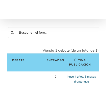
Saltar
al
contenido
Viendo 1 debate (de un total de 1)
DEBATE
ENTRADAS
ÚLTIMA
PUBLICACIÓN
2
hace 4 años, 8 meses
drantonaya