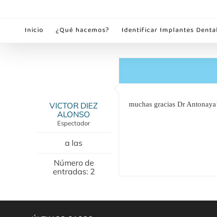
Saltar
al
Inicio
¿Qué hacemos?
Identificar Implantes Denta
contenido
VICTOR DIEZ
muchas gracias Dr Antonaya!
ALONSO
Espectador
a las
Número de
entradas: 2