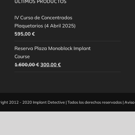
ÚLTIMOS PRODUCTOS
IV Curso de Concentrados
Plaquetarios (4 Abril 2025)
595,00
€
Reserva Plaza Monoblock Implant
Course
El
El
1.600,00
€
300,00
€
precio
precio
original
actual
era:
es:
1.600,00 €.
300,00 €.
ight 2012 - 2020 Implant Detective | Todos los derechos reservados |
Aviso