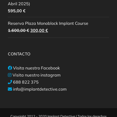
Abril 2025)
595,00
€
Reserva Plaza Monoblock Implant Course
El
El
1.600,00
€
300,00
€
precio
precio
original
actual
era:
es:
CONTACTO
1.600,00 €.
300,00 €.
Visita nuestro Facebook
Visita nuestro instagram
688 822 375
info@implantdetective.com
Copyright 2012 - 2020 Implant Detective | Todos los derechos