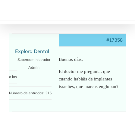
Saltar
al
contenido
#17358
Explora Dental
Buenos días,
Superadministrador
Admin
El doctor me pregunta, que
a las
cuando habláis de implantes
israelíes, que marcas engloban?
Número de entradas: 315