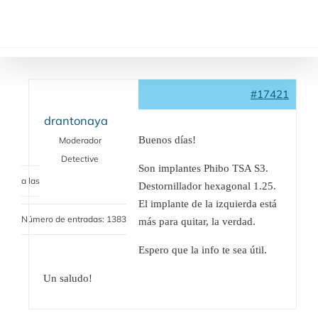
Saltar
al
contenido
#17421
drantonaya
Buenos días!
Moderador
Detective
Son implantes Phibo TSA S3.
a las
Destornillador hexagonal 1.25.
El implante de la izquierda está
Número de entradas: 1383
más para quitar, la verdad.
Espero que la info te sea útil.
Un saludo!