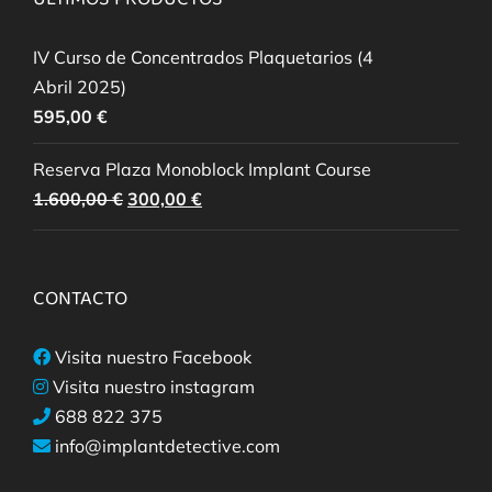
ÚLTIMOS PRODUCTOS
IV Curso de Concentrados Plaquetarios (4
Abril 2025)
595,00
€
Reserva Plaza Monoblock Implant Course
El
El
1.600,00
€
300,00
€
precio
precio
original
actual
era:
es:
CONTACTO
1.600,00 €.
300,00 €.
Visita nuestro Facebook
Visita nuestro instagram
688 822 375
info@implantdetective.com