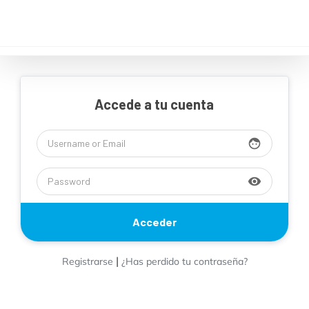
Saltar
al
contenido
Accede a tu cuenta
face
visibility
|
Registrarse
¿Has perdido tu contraseña?