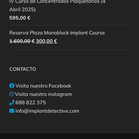
IV Curso de Concentrados Plaquetarios (4
Abril 2025)
595,00
€
Reserva Plaza Monoblock Implant Course
El
El
1.600,00
€
300,00
€
precio
precio
original
actual
era:
es:
CONTACTO
1.600,00 €.
300,00 €.
Visita nuestro Facebook
Visita nuestro instagram
688 822 375
info@implantdetective.com