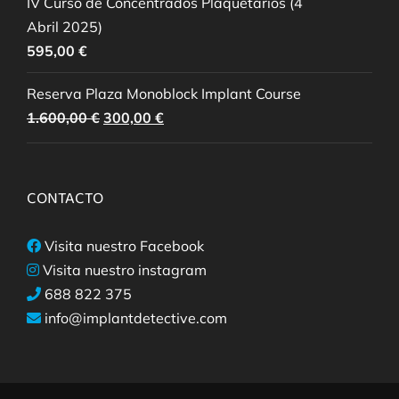
IV Curso de Concentrados Plaquetarios (4
Abril 2025)
595,00
€
Reserva Plaza Monoblock Implant Course
El
El
1.600,00
€
300,00
€
precio
precio
original
actual
era:
es:
CONTACTO
1.600,00 €.
300,00 €.
Visita nuestro Facebook
Visita nuestro instagram
688 822 375
info@implantdetective.com