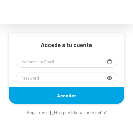
Saltar
al
contenido
Accede a tu cuenta
face
visibility
|
Registrarse
¿Has perdido tu contraseña?