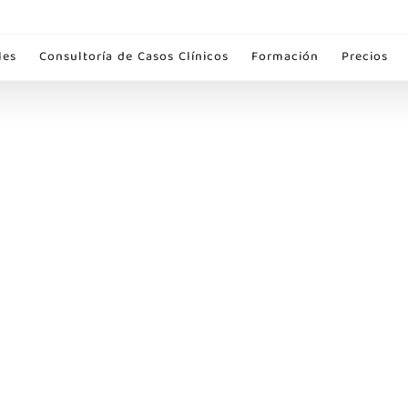
les
Consultoría de Casos Clínicos
Formación
Precios
A ALIER ALCRUDO
rónico