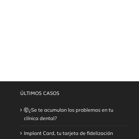
Nombre
JOSE MARIA
Apellidos
ALIER ALCRUDO
ÚLTIMOS CASOS
🤯¿Se te acumulan los problemas en tu
clínica dental?
Implant Card, tu tarjeta de fidelización