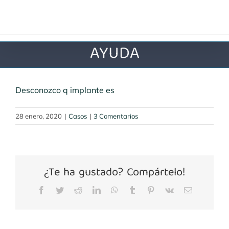
Saltar
al
contenido
AYUDA
Desconozco q implante es
28 enero, 2020
|
Casos
|
3 Comentarios
¿Te ha gustado? Compártelo!
Facebook
Twitter
Reddit
LinkedIn
WhatsApp
Tumblr
Pinterest
Vk
Correo
electrónico