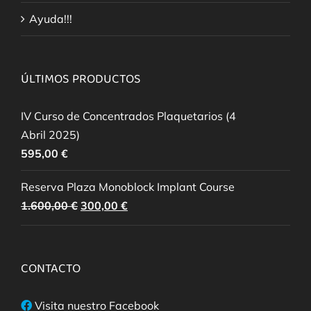
Ayuda!!!
ÚLTIMOS PRODUCTOS
IV Curso de Concentrados Plaquetarios (4
Abril 2025)
595,00
€
Reserva Plaza Monoblock Implant Course
El
El
1.600,00
€
300,00
€
precio
precio
original
actual
era:
es:
CONTACTO
1.600,00 €.
300,00 €.
Visita nuestro Facebook