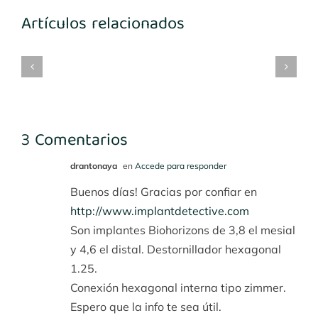
Artículos relacionados
mplantes
Implantes
María
Implantes
3-
1º
Benito
desconocidos
4
cuadrante
3 Comentarios
drantonaya
en
Accede para responder
Buenos días! Gracias por confiar en
http://www.implantdetective.com
Son implantes Biohorizons de 3,8 el mesial
y 4,6 el distal. Destornillador hexagonal
1.25.
Conexión hexagonal interna tipo zimmer.
Espero que la info te sea útil.