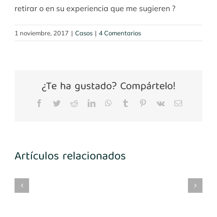
retirar o en su experiencia que me sugieren ?
1 noviembre, 2017
|
Casos
|
4 Comentarios
¿Te ha gustado? Compártelo!
Facebook
Twitter
Reddit
LinkedIn
WhatsApp
Tumblr
Pinterest
Vk
Correo
electrónico
Artículos relacionados
mplantes
Implantes
María
Implantes
3-
1º
Benito
desconocidos
4
cuadrante