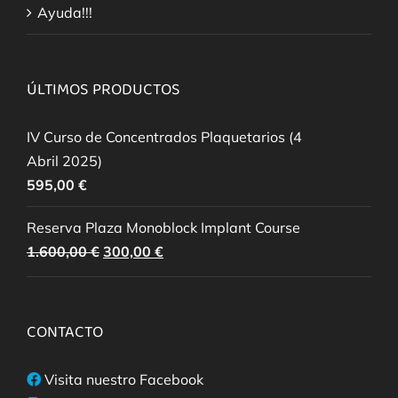
Ayuda!!!
ÚLTIMOS PRODUCTOS
IV Curso de Concentrados Plaquetarios (4
Abril 2025)
595,00
€
Reserva Plaza Monoblock Implant Course
El
El
1.600,00
€
300,00
€
precio
precio
original
actual
era:
es:
CONTACTO
1.600,00 €.
300,00 €.
Visita nuestro Facebook