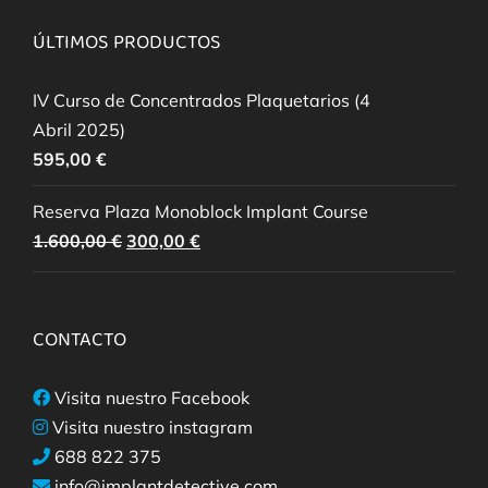
ÚLTIMOS PRODUCTOS
IV Curso de Concentrados Plaquetarios (4
Abril 2025)
595,00
€
Reserva Plaza Monoblock Implant Course
El
El
1.600,00
€
300,00
€
precio
precio
original
actual
era:
es:
CONTACTO
1.600,00 €.
300,00 €.
Visita nuestro Facebook
Visita nuestro instagram
688 822 375
info@implantdetective.com