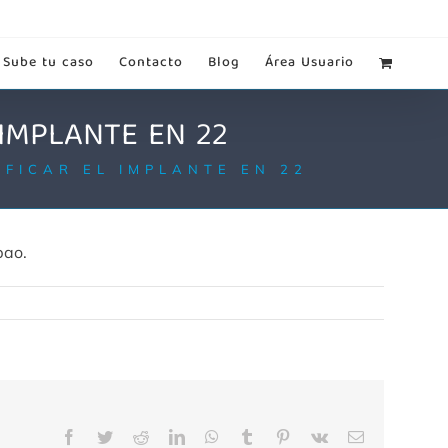
Sube tu caso
Contacto
Blog
Área Usuario
IMPLANTE EN 22
FICAR EL IMPLANTE EN 22
bao.
Facebook
Twitter
Reddit
LinkedIn
WhatsApp
Tumblr
Pinterest
Vk
Correo