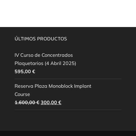
ÚLTIMOS PRODUCTOS
IV Curso de Concentrados
Plaquetarios (4 Abril 2025)
595,00
€
Reserva Plaza Monoblock Implant
Course
El
El
1.600,00
€
300,00
€
precio
precio
original
actual
era:
es:
1.600,00 €.
300,00 €.