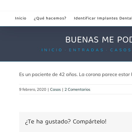
Saltar
al
Inicio
¿Qué hacemos?
Identificar Implantes Denta
contenido
BUENAS ME POD
INICIO
ENTRADAS
CASO
Es un paciente de 42 años. La corona parece estar 
9 febrero, 2020
|
Casos
|
2 Comentarios
¿Te ha gustado? Compártelo!