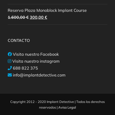
Reserva Plaza Monoblock Implant Course
El
El
1.600,00
€
300,00
€
precio
precio
original
actual
era:
es:
CONTACTO
1.600,00 €.
300,00 €.
Visita nuestro Facebook
Visita nuestro instagram
688 822 375
info@implantdetective.com
Copyright 2012 - 2020 Implant Detective | Todos los derechos
reservados |
Aviso Legal