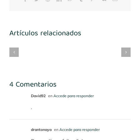
electrónico
Artículos relacionados
mplantes
Implantes
María
Implantes
3-
1º
Benito
desconocidos
4
cuadrante
4 Comentarios
David92
en
Accede para responder
.
drantonaya
en
Accede para responder