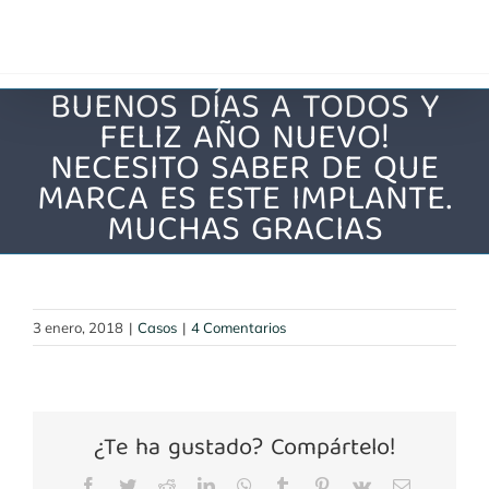
Saltar
al
contenido
BUENOS DÍAS A TODOS Y
FELIZ AÑO NUEVO!
NECESITO SABER DE QUE
MARCA ES ESTE IMPLANTE.
MUCHAS GRACIAS
3 enero, 2018
|
Casos
|
4 Comentarios
¿Te ha gustado? Compártelo!
Facebook
Twitter
Reddit
LinkedIn
WhatsApp
Tumblr
Pinterest
Vk
Correo