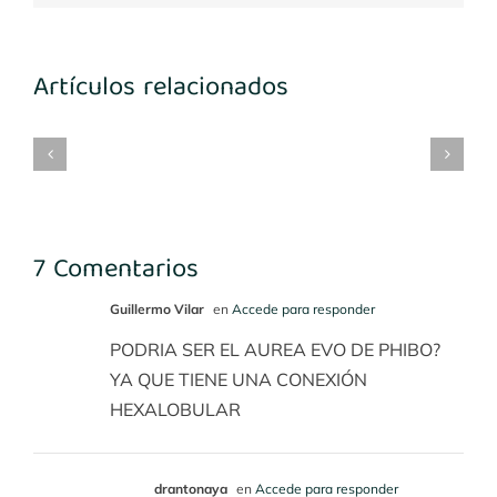
Artículos relacionados
mplantes
Implantes
María
Implantes
3-
1º
Benito
desconocidos
4
cuadrante
7 Comentarios
Guillermo Vilar
en
Accede para responder
PODRIA SER EL AUREA EVO DE PHIBO?
YA QUE TIENE UNA CONEXIÓN
HEXALOBULAR
drantonaya
en
Accede para responder