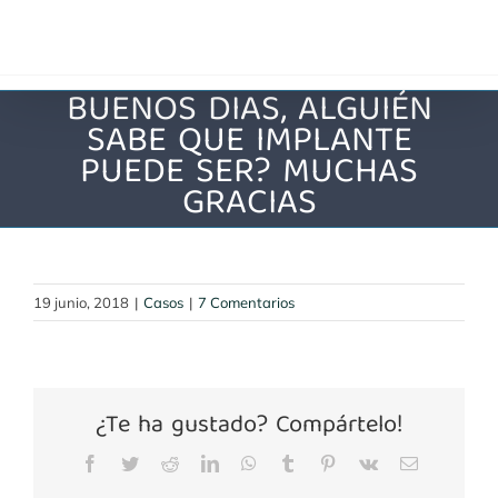
Saltar
al
contenido
BUENOS DIAS, ALGUIÉN
SABE QUE IMPLANTE
PUEDE SER? MUCHAS
GRACIAS
19 junio, 2018
|
Casos
|
7 Comentarios
¿Te ha gustado? Compártelo!
Facebook
Twitter
Reddit
LinkedIn
WhatsApp
Tumblr
Pinterest
Vk
Correo
electrónico