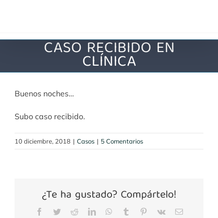
Saltar
al
contenido
CASO RECIBIDO EN
CLÍNICA
Buenos noches…
Subo caso recibido.
10 diciembre, 2018
|
Casos
|
5 Comentarios
¿Te ha gustado? Compártelo!
Facebook
Twitter
Reddit
LinkedIn
WhatsApp
Tumblr
Pinterest
Vk
Correo