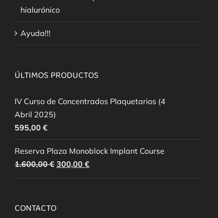
hialurónico
Ayuda!!!
ÚLTIMOS PRODUCTOS
IV Curso de Concentrados Plaquetarios (4
Abril 2025)
595,00
€
Reserva Plaza Monoblock Implant Course
El
El
1.600,00
€
300,00
€
precio
precio
original
actual
era:
es:
CONTACTO
1.600,00 €.
300,00 €.