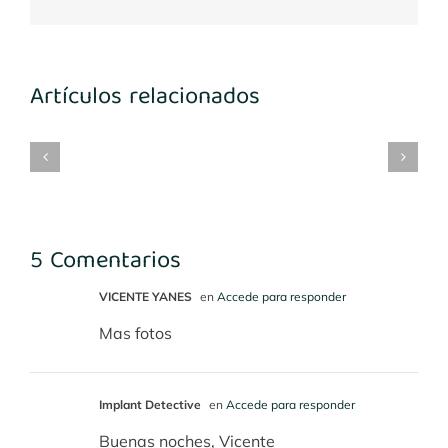
electrónico
Artículos relacionados
mplantes
Implantes
María
Implantes
3-
1º
Benito
desconocidos
4
cuadrante
5 Comentarios
VICENTE YANES
en
Accede para responder
Mas fotos
Implant Detective
en
Accede para responder
Buenas noches, Vicente