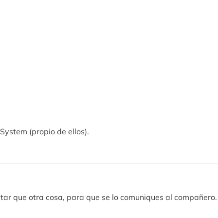
Implantes 1º cuadrante
descono
System (propio de ellos).
itar que otra cosa, para que se lo comuniques al compañero.