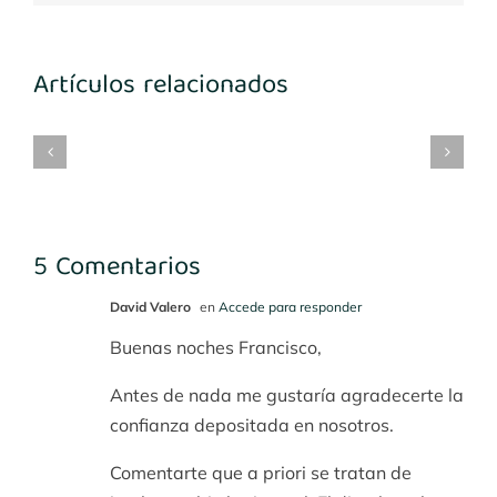
Artículos relacionados
mplantes
Implantes
María
Implantes
3-
1º
Benito
desconocidos
4
cuadrante
5 Comentarios
David Valero
en
Accede para responder
Buenas noches Francisco,
Antes de nada me gustaría agradecerte la
confianza depositada en nosotros.
Comentarte que a priori se tratan de