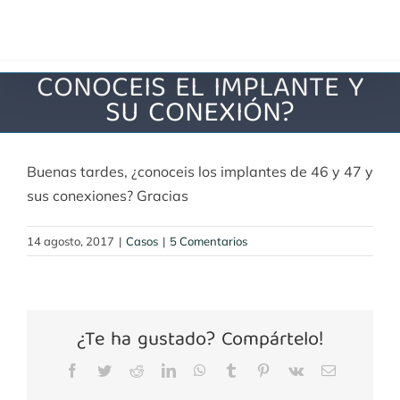
Saltar
al
contenido
CONOCEIS EL IMPLANTE Y
SU CONEXIÓN?
Buenas tardes, ¿conoceis los implantes de 46 y 47 y
sus conexiones? Gracias
14 agosto, 2017
|
Casos
|
5 Comentarios
¿Te ha gustado? Compártelo!
Facebook
Twitter
Reddit
LinkedIn
WhatsApp
Tumblr
Pinterest
Vk
Correo
electrónico