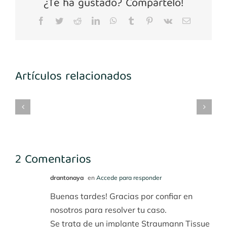
¿Te ha gustado? Compártelo!
Facebook
Twitter
Reddit
LinkedIn
WhatsApp
Tumblr
Pinterest
Vk
Correo
electrónico
Artículos relacionados
mplantes
Implantes
María
Implantes
3-
1º
Benito
desconocidos
4
cuadrante
2 Comentarios
drantonaya
en
Accede para responder
Buenas tardes! Gracias por confiar en
nosotros para resolver tu caso.
Se trata de un implante Straumann Tissue