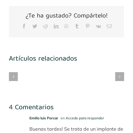
¿Te ha gustado? Compártelo!
Facebook
Twitter
Reddit
LinkedIn
WhatsApp
Tumblr
Pinterest
Vk
Correo
electrónico
Artículos relacionados
mplantes
Implantes
María
Implantes
3-
1º
Benito
desconocidos
4
cuadrante
4 Comentarios
Emilio luis Porcar
en
Accede para responder
Buenas tardes! Se trata de un implante de