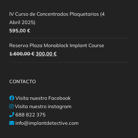
IV Curso de Concentrados Plaquetarios (4
Abril 2025)
595,00
€
Reserva Plaza Monoblock Implant Course
El
El
1.600,00
€
300,00
€
precio
precio
original
actual
era:
es:
CONTACTO
1.600,00 €.
300,00 €.
Visita nuestro Facebook
Visita nuestro instagram
688 822 375
info@implantdetective.com