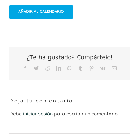
AÑADIR AL CALENDARIO
¿Te ha gustado? Compártelo!
Facebook
Twitter
Reddit
LinkedIn
WhatsApp
Tumblr
Pinterest
Vk
Correo
electrónico
Deja tu comentario
Debe
iniciar sesión
para escribir un comentario.