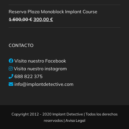
Reserva Plaza Monoblock Implant Course
El
El
1.600,00
€
300,00
€
precio
precio
original
actual
era:
es:
CONTACTO
1.600,00 €.
300,00 €.
Visita nuestro Facebook
Visita nuestro instagram
688 822 375
info@implantdetective.com
Copyright 2012 - 2020 Implant Detective | Todos los derechos
reservados |
Aviso Legal