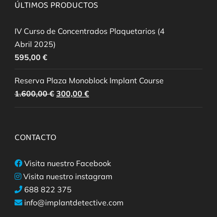
ÚLTIMOS PRODUCTOS
IV Curso de Concentrados Plaquetarios (4
Abril 2025)
595,00
€
Reserva Plaza Monoblock Implant Course
El
El
1.600,00
€
300,00
€
precio
precio
original
actual
era:
es:
CONTACTO
1.600,00 €.
300,00 €.
Visita nuestro Facebook
Visita nuestro instagram
688 822 375
info@implantdetective.com