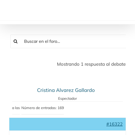
Saltar
al
contenido
Mostrando 1 respuesta al debate
Cristina Alvarez Gallardo
Espectador
a las
Número de entradas: 169
#16322