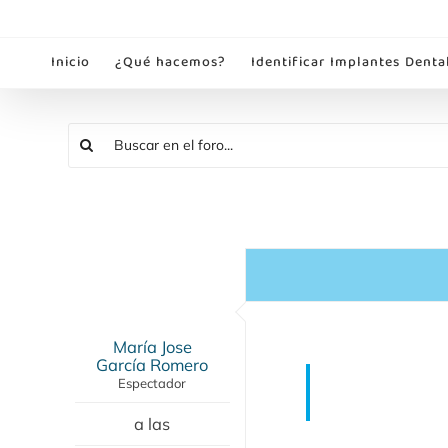
Saltar
al
Inicio
¿Qué hacemos?
Identificar Implantes Denta
contenido
María Jose
García Romero
Espectador
a las