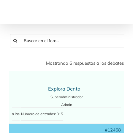
Saltar
al
contenido
Mostrando 6 respuestas a los debates
Explora Dental
Superadministrador
Admin
a las
Número de entradas: 315
#12468