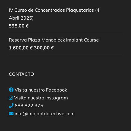
IV Curso de Concentrados Plaquetarios (4
Abril 2025)
595,00
€
Reserva Plaza Monoblock Implant Course
El
El
1.600,00
€
300,00
€
precio
precio
original
actual
era:
es:
CONTACTO
1.600,00 €.
300,00 €.
Visita nuestro Facebook
Visita nuestro instagram
688 822 375
info@implantdetective.com