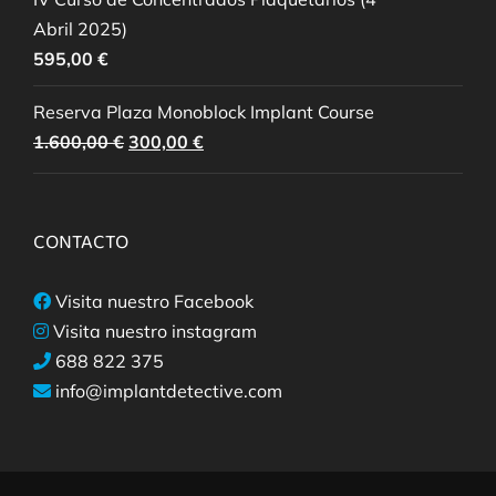
Abril 2025)
595,00
€
Reserva Plaza Monoblock Implant Course
El
El
1.600,00
€
300,00
€
precio
precio
original
actual
era:
es:
CONTACTO
1.600,00 €.
300,00 €.
Visita nuestro Facebook
Visita nuestro instagram
688 822 375
info@implantdetective.com