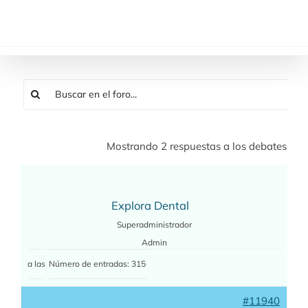
Saltar
al
contenido
Mostrando 2 respuestas a los debates
Explora Dental
Superadministrador
Admin
a las
Número de entradas: 315
#11940