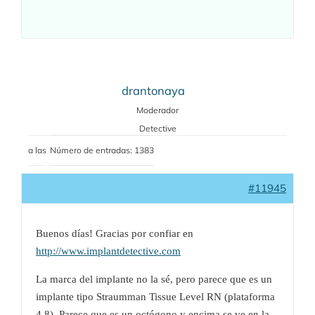
drantonaya
Moderador
Detective
a las
Número de entradas: 1383
#11945
Buenos días! Gracias por confiar en
http://www.implantdetective.com
La marca del implante no la sé, pero parece que es un
implante tipo Straumman Tissue Level RN (plataforma
4,8). Parece que es un octógono y encima se ve en la