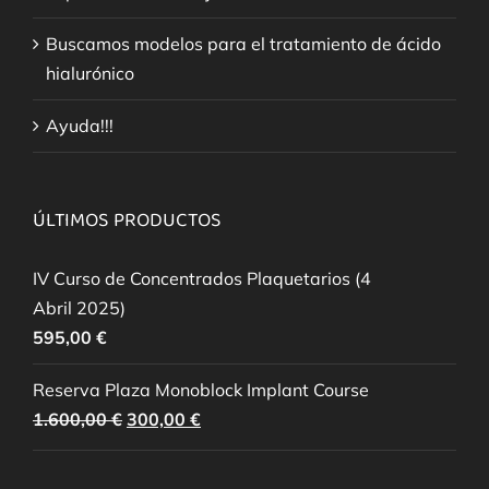
Buscamos modelos para el tratamiento de ácido
hialurónico
Ayuda!!!
ÚLTIMOS PRODUCTOS
IV Curso de Concentrados Plaquetarios (4
Abril 2025)
595,00
€
Reserva Plaza Monoblock Implant Course
El
El
1.600,00
€
300,00
€
precio
precio
original
actual