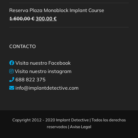
Reserva Plaza Monoblock Implant Course
El
El
1.600,00
€
300,00
€
precio
precio
original
actual
era:
es:
CONTACTO
1.600,00 €.
300,00 €.
Visita nuestro Facebook
Visita nuestro instagram
688 822 375
info@implantdetective.com
Copyright 2012 - 2020 Implant Detective | Todos los derechos
reservados |
Aviso Legal