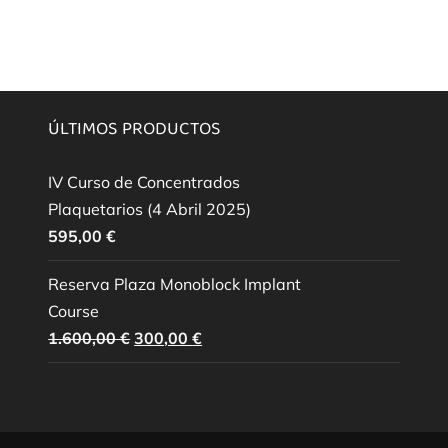
ÚLTIMOS PRODUCTOS
IV Curso de Concentrados
Plaquetarios (4 Abril 2025)
595,00
€
Reserva Plaza Monoblock Implant
Course
El
El
1.600,00
€
300,00
€
precio
precio
original
actual
era:
es:
1.600,00 €.
300,00 €.