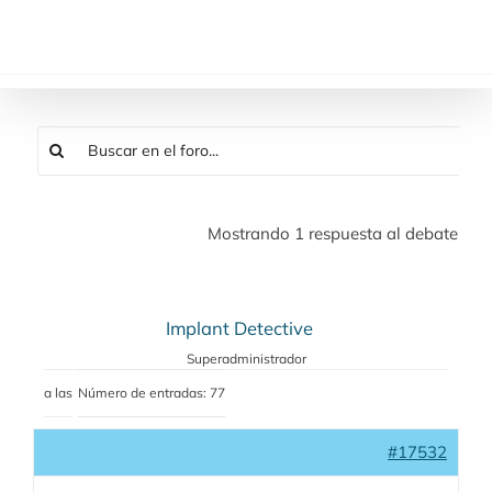
Saltar
al
contenido
Mostrando 1 respuesta al debate
Implant Detective
Superadministrador
a las
Número de entradas: 77
#17532