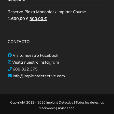
Reserva Plaza Monoblock Implant Course
El
El
1.600,00
€
300,00
€
precio
precio
original
actual
era:
es:
CONTACTO
1.600,00 €.
300,00 €.
Visita nuestro Facebook
Visita nuestro instagram
688 822 375
info@implantdetective.com
Copyright 2012 - 2020 Implant Detective | Todos los derechos
reservados |
Aviso Legal