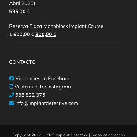
Abril 2025)
595,00
€
Reserva Plaza Monoblock Implant Course
El
El
1.600,00
€
300,00
€
precio
precio
original
actual
era:
es:
CONTACTO
1.600,00 €.
300,00 €.
Visita nuestro Facebook
Visita nuestro instagram
688 822 375
info@implantdetective.com
Copyright 2012 - 2020 Implant Detective | Todos los derechos