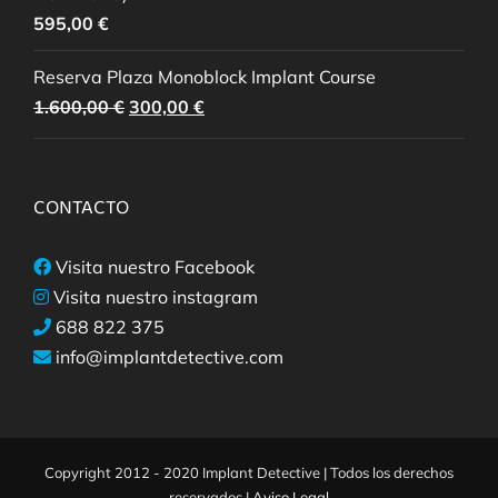
595,00
€
Reserva Plaza Monoblock Implant Course
El
El
1.600,00
€
300,00
€
precio
precio
original
actual
era:
es:
CONTACTO
1.600,00 €.
300,00 €.
Visita nuestro Facebook
Visita nuestro instagram
688 822 375
info@implantdetective.com
Copyright 2012 - 2020 Implant Detective | Todos los derechos
reservados |
Aviso Legal