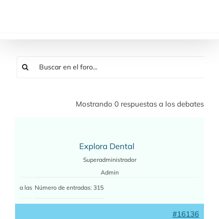
Saltar
al
contenido
Mostrando 0 respuestas a los debates
Explora Dental
Superadministrador
Admin
a las
Número de entradas: 315
#16136