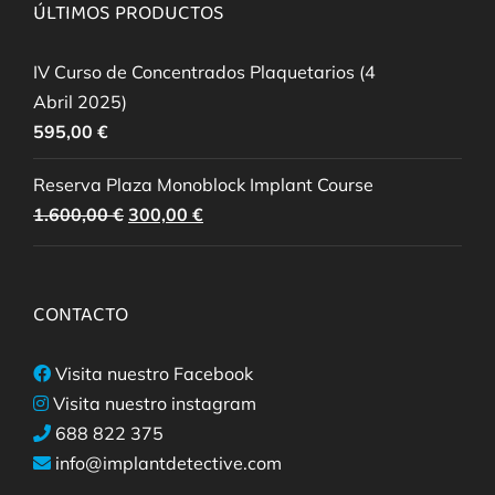
ÚLTIMOS PRODUCTOS
IV Curso de Concentrados Plaquetarios (4
Abril 2025)
595,00
€
Reserva Plaza Monoblock Implant Course
El
El
1.600,00
€
300,00
€
precio
precio
original
actual
era:
es:
CONTACTO
1.600,00 €.
300,00 €.
Visita nuestro Facebook
Visita nuestro instagram
688 822 375
info@implantdetective.com