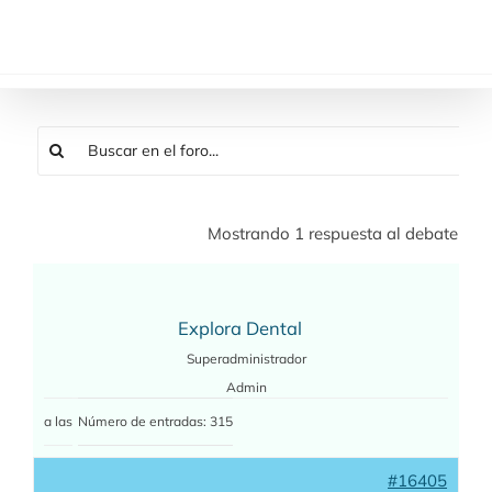
Saltar
al
contenido
Mostrando 1 respuesta al debate
Explora Dental
Superadministrador
Admin
a las
Número de entradas: 315
#16405