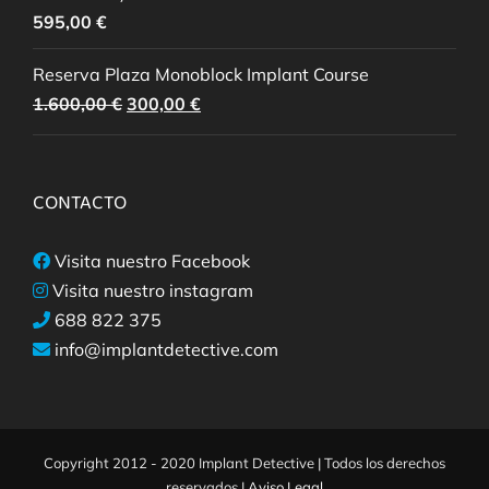
595,00
€
Reserva Plaza Monoblock Implant Course
El
El
1.600,00
€
300,00
€
precio
precio
original
actual
era:
es:
CONTACTO
1.600,00 €.
300,00 €.
Visita nuestro Facebook
Visita nuestro instagram
688 822 375
info@implantdetective.com
Copyright 2012 - 2020 Implant Detective | Todos los derechos
reservados |
Aviso Legal