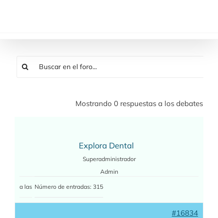
Saltar
al
contenido
Mostrando 0 respuestas a los debates
Explora Dental
Superadministrador
Admin
a las
Número de entradas: 315
#16834