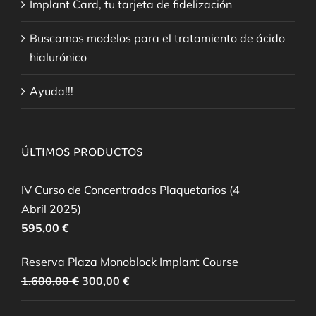
Implant Card, tu tarjeta de fidelización
Buscamos modelos para el tratamiento de ácido
hialurónico
Ayuda!!!
ÚLTIMOS PRODUCTOS
IV Curso de Concentrados Plaquetarios (4
Abril 2025)
595,00
€
Reserva Plaza Monoblock Implant Course
El
El
1.600,00
€
300,00
€
precio
precio