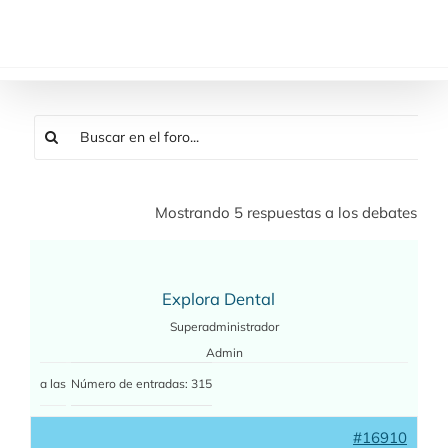
Saltar
al
contenido
Mostrando 5 respuestas a los debates
Explora Dental
Superadministrador
Admin
a las
Número de entradas: 315
#16910