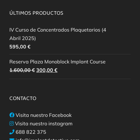
ÚLTIMOS PRODUCTOS
IV Curso de Concentrados Plaquetarios (4
Abril 2025)
595,00
€
Reserva Plaza Monoblock Implant Course
El
El
1.600,00
€
300,00
€
precio
precio
original
actual
era:
es:
CONTACTO
1.600,00 €.
300,00 €.
Visita nuestro Facebook
Visita nuestro instagram
688 822 375