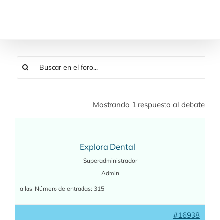
Saltar
al
contenido
Mostrando 1 respuesta al debate
Explora Dental
Superadministrador
Admin
a las
Número de entradas: 315
#16938