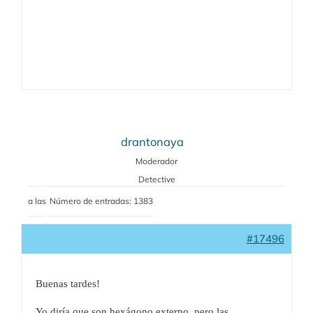
drantonaya
Moderador
Detective
a las
Número de entradas: 1383
#17496
Buenas tardes!
Yo diría que son hexágono externo, pero las