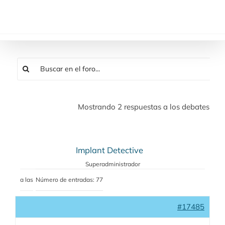
Saltar
al
contenido
Mostrando 2 respuestas a los debates
Implant Detective
Superadministrador
a las
Número de entradas: 77
#17485