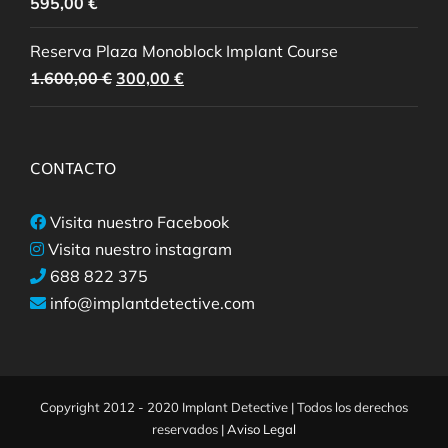
595,00
€
Reserva Plaza Monoblock Implant Course
El
El
1.600,00
€
300,00
€
precio
precio
original
actual
era:
es:
CONTACTO
1.600,00 €.
300,00 €.
Visita nuestro Facebook
Visita nuestro instagram
688 822 375
info@implantdetective.com
Copyright 2012 - 2020 Implant Detective | Todos los derechos
reservados |
Aviso Legal