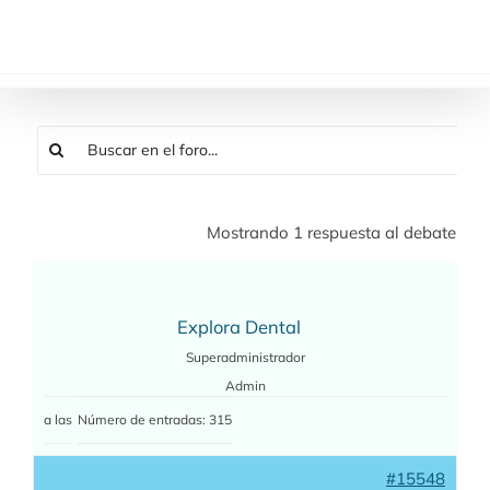
Saltar
al
contenido
Mostrando 1 respuesta al debate
Explora Dental
Superadministrador
Admin
a las
Número de entradas: 315
#15548