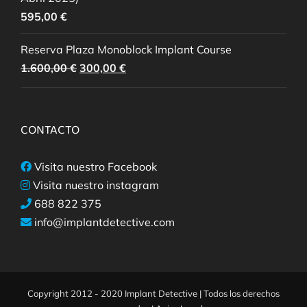
595,00
€
Reserva Plaza Monoblock Implant Course
El
El
1.600,00
€
300,00
€
precio
precio
original
actual
era:
es:
CONTACTO
1.600,00 €.
300,00 €.
Visita nuestro Facebook
Visita nuestro instagram
688 822 375
info@implantdetective.com
Copyright 2012 - 2020 Implant Detective | Todos los derechos