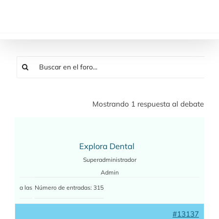
Saltar
al
contenido
Mostrando 1 respuesta al debate
Explora Dental
Superadministrador
Admin
a las
Número de entradas: 315
#13137