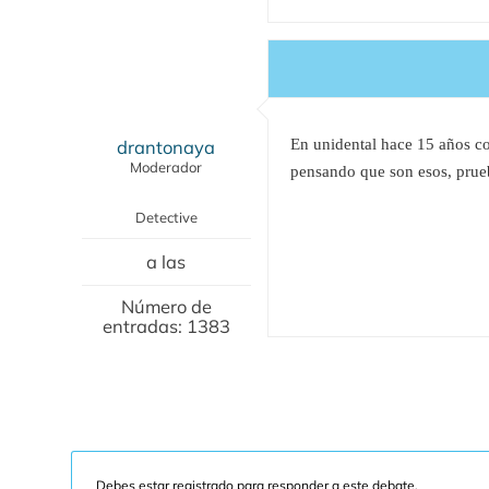
drantonaya
En unidental hace 15 años co
Moderador
pensando que son esos, prueb
Detective
a las
Número de
entradas: 1383
Debes estar registrado para responder a este debate.