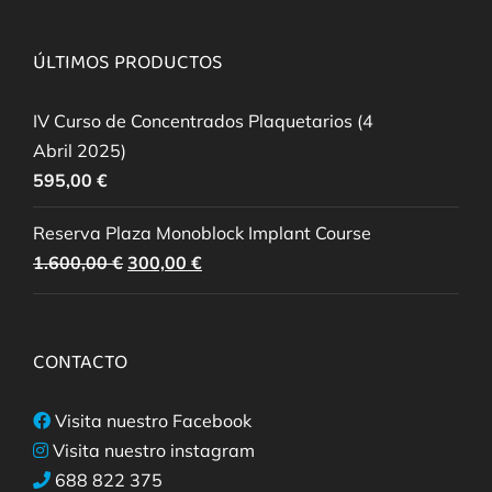
ÚLTIMOS PRODUCTOS
IV Curso de Concentrados Plaquetarios (4
Abril 2025)
595,00
€
Reserva Plaza Monoblock Implant Course
El
El
1.600,00
€
300,00
€
precio
precio
original
actual
era:
es:
CONTACTO
1.600,00 €.
300,00 €.
Visita nuestro Facebook
Visita nuestro instagram
688 822 375