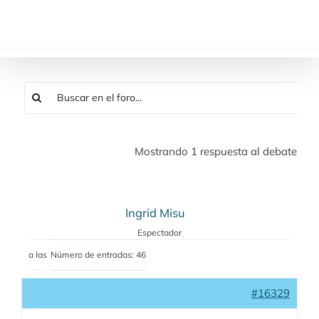
Saltar
al
contenido
Mostrando 1 respuesta al debate
Ingrid Misu
Espectador
a las
Número de entradas: 46
#16329