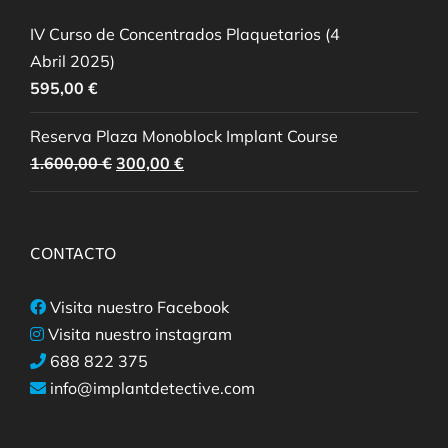
IV Curso de Concentrados Plaquetarios (4
Abril 2025)
595,00
€
Reserva Plaza Monoblock Implant Course
El
El
1.600,00
€
300,00
€
precio
precio
original
actual
era:
es:
CONTACTO
1.600,00 €.
300,00 €.
Visita nuestro Facebook
Visita nuestro instagram
688 822 375
info@implantdetective.com