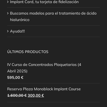
Implant Card, tu tarjeta de fidelización
Buscamos modelos para el tratamiento de ácido
hialurónico
Ayuda!!!
ÚLTIMOS PRODUCTOS
IV Curso de Concentrados Plaquetarios (4
Abril 2025)
595,00
€
Reserva Plaza Monoblock Implant Course
El
El
1.600,00
€
300,00
€
precio
precio