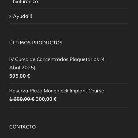
hialurónico
Ayuda!!!
ÚLTIMOS PRODUCTOS
IV Curso de Concentrados Plaquetarios (4
Abril 2025)
595,00
€
Reserva Plaza Monoblock Implant Course
El
El
1.600,00
€
300,00
€
precio
precio
original
actual
era:
es:
CONTACTO
1.600,00 €.
300,00 €.